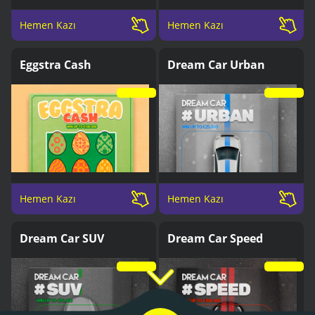
Hemen Kazı
Hemen Kazı
Eggstra Cash
Dream Car Urban
Hemen Kazı
Hemen Kazı
Dream Car SUV
Dream Car Speed