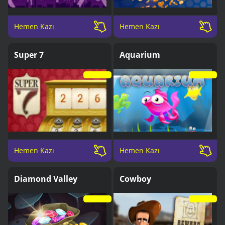
Hemen Kazı
Hemen Kazı
Super 7
Aquarium
Hemen Kazı
Hemen Kazı
Diamond Valley
Cowboy