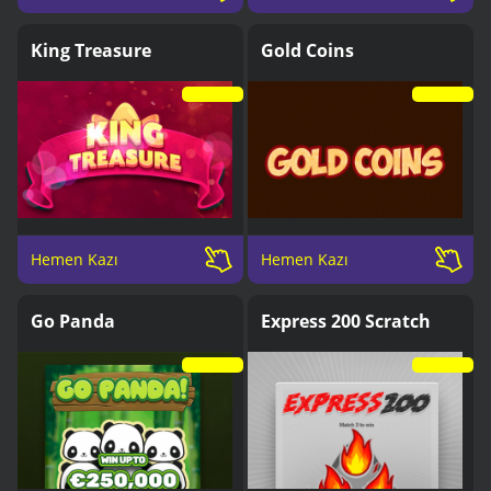
King Treasure
Gold Coins
Hemen Kazı
Hemen Kazı
Go Panda
Express 200 Scratch