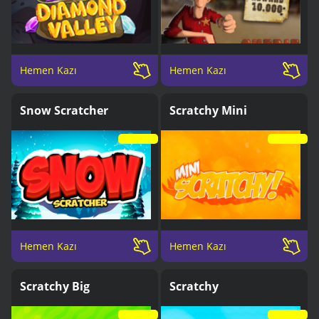
Hemen Kazı
Hemen Kazı
Snow Scratcher
Scratchy Mini
Hemen Kazı
Hemen Kazı
Scratchy Big
Scratchy