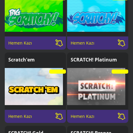
Hemen Kazı
Hemen Kazı
Scratch'em
SCRATCH! Platinum
Hemen Kazı
Hemen Kazı
SCRATCH! Gold
SCRATCH! Bronze