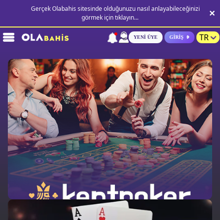
Gerçek Olabahis sitesinde olduğunuzu nasıl anlayabileceğinizi
✕
görmek için tıklayın...
TR
YENI ÜYE
GIRIŞ
Poker
Oyunları